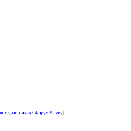
ших участников
›
Форум Slavnyj