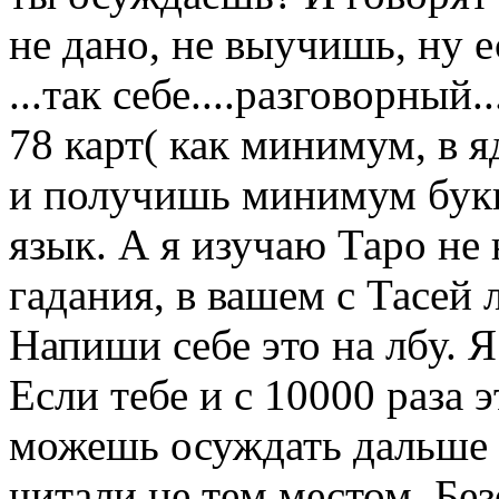
не дано, не выучишь, ну 
...так себе....разговорный.
78 карт( как минимум, в я
и получишь минимум букв
язык. А я изучаю Таро не 
гадания, в вашем с Тасей л
Напиши себе это на лбу. 
Если тебе и с 10000 раза э
можешь осуждать дальше м
читали не тем местом. Без