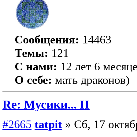
Сообщения:
14463
Темы:
121
С нами:
12 лет 6 месяц
О себе:
мать драконов)
Re: Мусики... II
#2665
tatpit
» Сб, 17 октяб