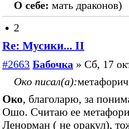
О себе:
мать драконов)
2
Re: Мусики... II
#2663
Бабочка
» Сб, 17 ок
Око писал(а):
метафорич
Око
, благоларю, за поним
Ошо. Считаю ее метафори
Ленорман ( не оракул), т