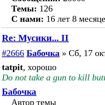
Темы:
126
С нами:
16 лет 8 месяц
Re: Мусики... II
#2666
Бабочка
» Сб, 17 ок
tatpit
, хорошо
Do not take a gun to kill butt
Бабочка
Автор темы