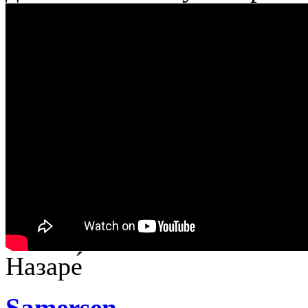
Назаре́
Samersen