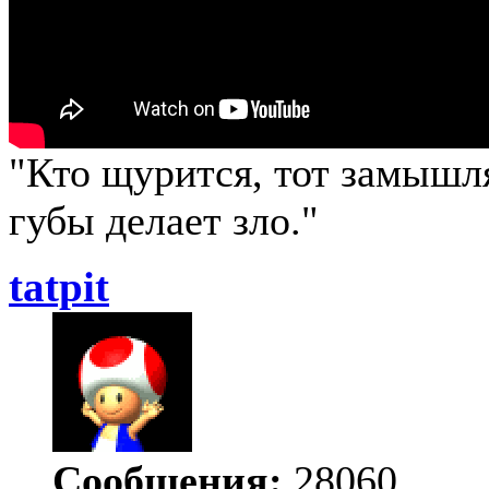
"Кто щурится, тот замыш
губы делает зло."
tatpit
Сообщения:
28060