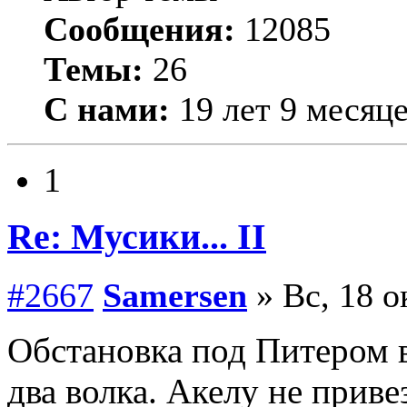
Сообщения:
12085
Темы:
26
С нами:
19 лет 9 месяц
1
Re: Мусики... II
#2667
Samersen
» Вс, 18 о
Обстановка под Питером в
два волка. Акелу не приве