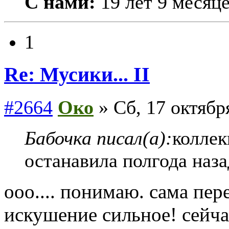
С нами:
19 лет 9 месяц
1
Re: Мусики... II
#2664
Око
» Сб, 17 октябр
Бабочка писал(а):
коллек
останавила полгода наза
ооо.... понимаю. сама пер
искушение сильное! сейча