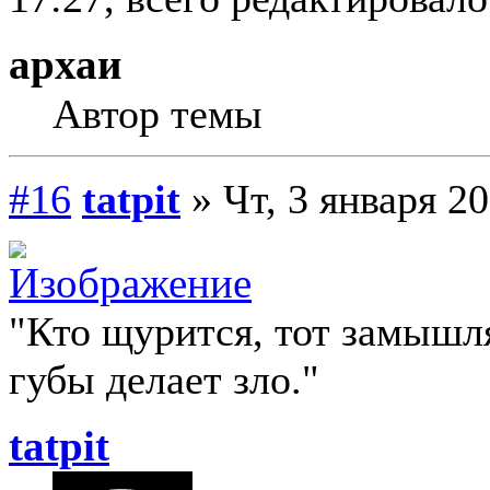
архаи
Автор темы
#16
tatpit
» Чт, 3 января 20
"Кто щурится, тот замыш
губы делает зло."
tatpit