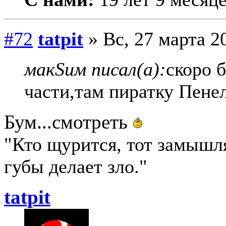
#72
tatpit
» Вс, 27 марта 2
макSим писал(а):
скоро 
части,там пиратку Пенел
Бум...смотреть
"Кто щурится, тот замыш
губы делает зло."
tatpit