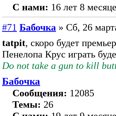
С нами:
16 лет 8 месяц
#71
Бабочка
» Сб, 26 март
tatpit
, скоро будет премье
Пенелопа Крус играть буде
Do not take a gun to kill butt
Бабочка
Сообщения:
12085
Темы:
26
С нами:
19 лет 9 месяц