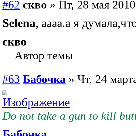
#62
скво
» Пт, 28 мая 2010
Selena
, аааа.а я думала,ч
скво
Автор темы
#63
Бабочка
» Чт, 24 март
Do not take a gun to kill butt
Бабочка