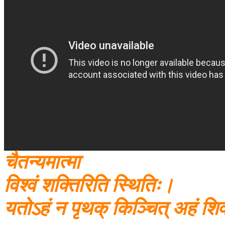
चैतन्यमात्मा
विश्वं शक्तिरिति स्थितिः।
यतोऽहं न पृथक् किञ्चित् अहं श