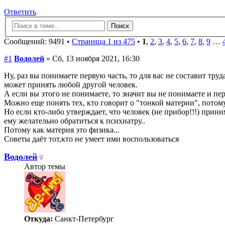
Ответить
Сообщений: 9491 •
Страница 1 из 475
•
1
,
2
,
3
,
4
,
5
,
6
,
7
,
8
,
9
…
#1
Водолей
» Сб, 13 ноября 2021, 16:30
Ну, раз вы понимаете первую часть, то для вас не составит 
может принять любой другой человек.
А если вы этого не понимаете, то значит вы не понимаете и пер
Можно еще понять тех, кто говорит о "тонкой материи", потому
Но если кто-либо утверждает, что человек (не прибор!!!) при
ему желательно обратиться к психиатру..
Потому как материя это физика...
Советы даёт тот,кто не умеет ими воспользоваться
Водолей
Автор темы
Откуда:
Санкт-Петербург