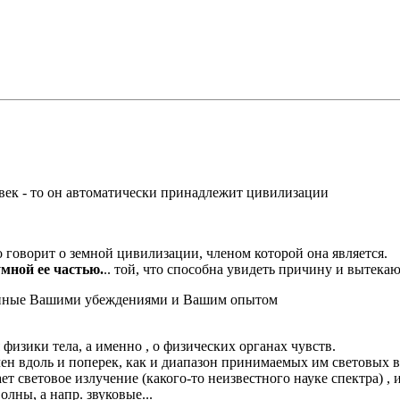
овек - то он автоматически принадлежит цивилизации
о говорит о земной цивилизации, членом которой она является.
умной ее частью.
.. той, что способна увидеть причину и вытекаю
енные Вашими убеждениями и Вашим опытом
 физики тела, а именно , о физических органах чувств.
чен вдоль и поперек, как и диапазон принимаемых им световых в
т световое излучение (какого-то неизвестного науке спектра) , 
олны, а напр. звуковые...