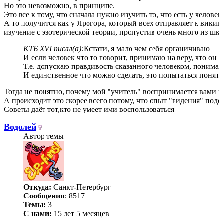
Но это невозможно, в принципе.
Это все к тому, что сначала нужно изучить то, что есть у чело
А то получится как у Ярогора, который всех отправляет к вик
изучение с эзотерической теории, пропустив очень много из ш
КТБ XVI писал(а):
Кстати, я мало чем себя органичиваю
И если человек что то говорит, принимаю на веру, что он
Т.е. допускаю правдивость сказанного человеком, понима
И единственное что можно сделать, это попытаться понят
Тогда не понятно, почему мой "учитель" воспринимается вами 
А происходит это скорее всего потому, что опыт "видения" подоб
Советы даёт тот,кто не умеет ими воспользоваться
Водолей
Автор темы
Откуда:
Санкт-Петербург
Сообщения:
8517
Темы:
3
С нами:
15 лет 5 месяцев