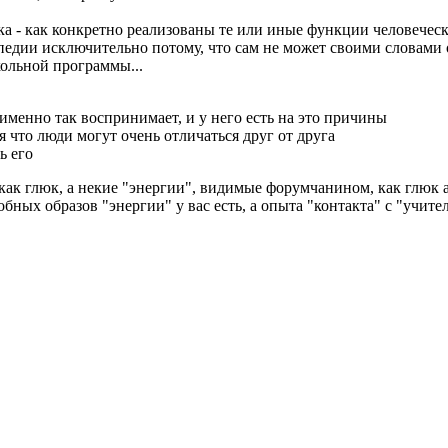
века - как конкретно реализованы те или иные функции человеческ
ипедии исключительно потому, что сам не может своими словами 
кольной программы...
 именно так воспринимает, и у него есть на это причины
я что люди могут очень отличаться друг от друга
ь его
как глюк, а некие "энергии", видимые форумчанином, как глюк 
ных образов "энергии" у вас есть, а опыта "контакта" с "учителе