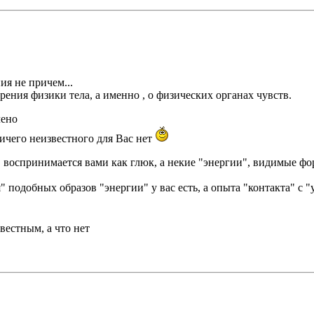
ия не причем...
зрения физики тела, а именно , о физических органах чувств.
чено
ичего неизвестного для Вас нет
" воспринимается вами как глюк, а некие "энергии", видимые 
 подобных образов "энергии" у вас есть, а опыта "контакта" с "у
звестным, а что нет