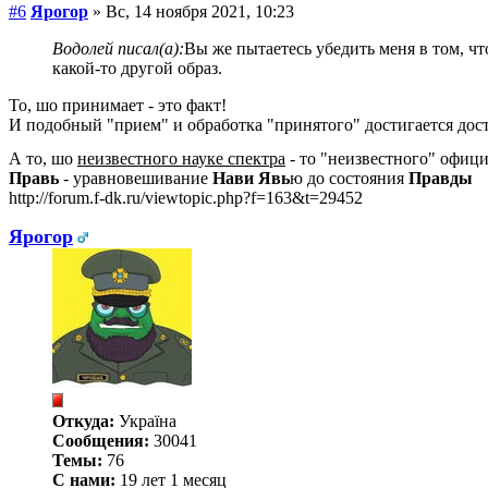
#6
Ярогор
» Вс, 14 ноября 2021, 10:23
Водолей писал(а):
Вы же пытаетесь убедить меня в том, чт
какой-то другой образ.
То, шо принимает - это факт!
И подобный "прием" и обработка "принятого" достигается дос
А то, шо
неизвестного науке спектра
- то "неизвестного" офици
Правь
- уравновешивание
Нави
Явь
ю до состояния
Правды
http://forum.f-dk.ru/viewtopic.php?f=163&t=29452
Ярогор
Откуда:
Україна
Сообщения:
30041
Темы:
76
С нами:
19 лет 1 месяц