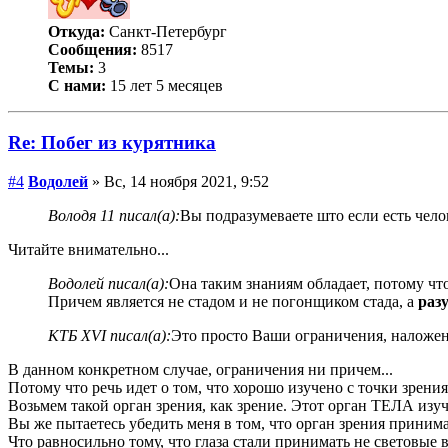
Откуда:
Санкт-Петербург
Сообщения:
8517
Темы:
3
С нами:
15 лет 5 месяцев
Re: Побег из курятника
#4
Водолей
» Вс, 14 ноября 2021, 9:52
Володя 11 писал(а):
Вы подразумеваете што если есть чел
Читайте внимательно...
Водолей писал(а):
Она таким знаниям обладает, потому чт
Причем является не стадом и не погонщиком стада, а
раз
КТБ XVI писал(а):
Это просто Ваши ограничения, налож
В данном конкретном случае, ограничения ни причем...
Потому что речь идет о том, что хорошо изучено с точки зрения
Возьмем такой орган зрения, как зрение. Этот орган ТЕЛА изу
Вы же пытаетесь убедить меня в том, что орган зрения принимае
Что равносильно тому, что глаза стали принимать не световые в