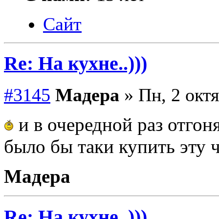
Сайт
Re: На кухне..)))
#3145
Мадера
» Пн, 2 октя
и в очередной раз отгон
было бы таки купить эту 
Мадера
Re: На кухне..)))