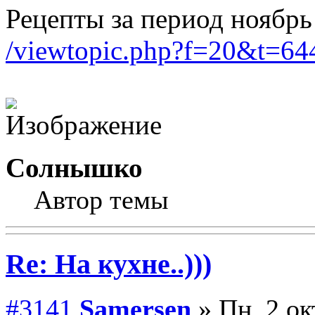
Рецепты за период ноябрь
/viewtopic.php?f=20&t=
Солнышко
Автор темы
Re: На кухне..)))
#3141
Samersen
» Пн, 2 ок