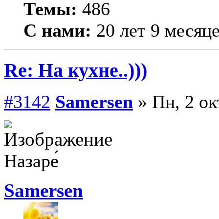
Темы:
486
С нами:
20 лет 9 месяц
Re: На кухне..)))
#3142
Samersen
» Пн, 2 ок
Назаре́
Samersen