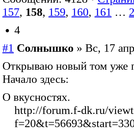
157
,
158
,
159
,
160
,
161
…
4
#1
Солнышко
» Вс, 17 апр
Открываю новый том уже 
Начало здесь:
О вкусностях.
http://forum.f-dk.ru/view
f=20&t=56693&start=33