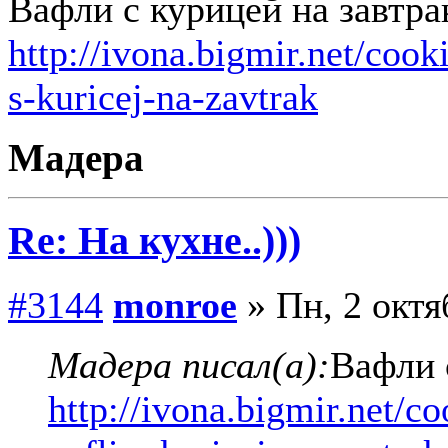
Вафли с курицей на завтра
http://ivona.bigmir.net/cook
s-kuricej-na-zavtrak
Мадера
Re: На кухне..)))
#3144
monroe
» Пн, 2 октя
Мадера писал(а):
Вафли 
http://ivona.bigmir.net/c