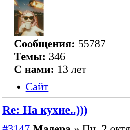
Сообщения:
55787
Темы:
346
С нами:
13 лет
Сайт
Re: На кухне..)))
#3147
Мадера
» Пн, 2 октя