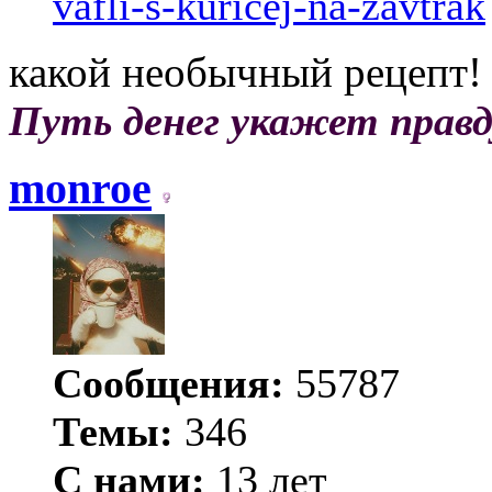
vafli-s-kuricej-na-zavtrak
какой необычный рецепт
Путь денег укажет правд
monroe
Сообщения:
55787
Темы:
346
С нами:
13 лет