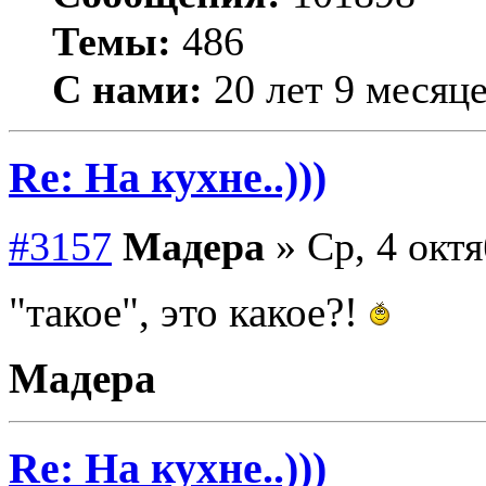
Темы:
486
С нами:
20 лет 9 месяц
Re: На кухне..)))
#3157
Мадера
» Ср, 4 октя
"такое", это какое?!
Мадера
Re: На кухне..)))