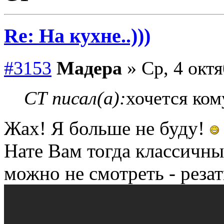
Re: На кухне..)))
#3153
Мадера
» Ср, 4 октя
СТ писал(а):
хочется ком
Жах! Я больше не буду!
Нате Вам тогда классичны
можно не смотреть - резат