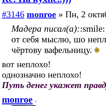
#3146
monroe
» Пн, 2 октя
Мадера писал(а):
:smile
от себя мыслю, шо непл
чёртову вафельницу.
вот неплохо!
однозначно неплохо!
Путь денег укажет правд
monroe