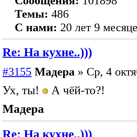
Сообщения:
101898
Темы:
486
С нами:
20 лет 9 месяц
Re: На кухне..)))
#3155
Мадера
» Ср, 4 октя
Ух, ты!
А чёй-то?!
Мадера
Re: На кухне..)))