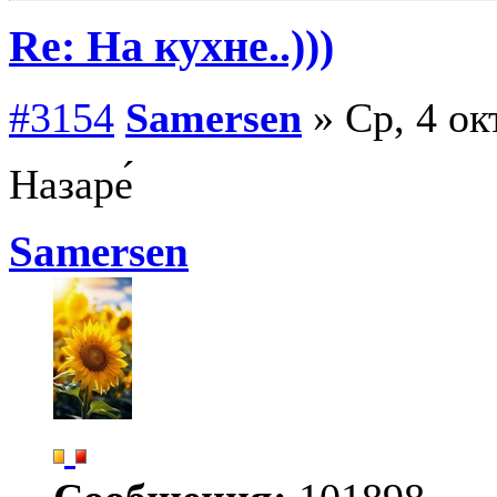
Re: На кухне..)))
#3154
Samersen
» Ср, 4 ок
Назаре́
Samersen