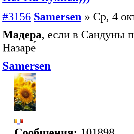
#3156
Samersen
» Ср, 4 ок
Мадера
, если в Сандуны 
Назаре́
Samersen
Сообщения:
101898