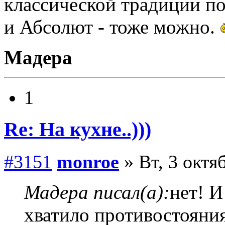
классической традиции по
и Абсолют - тоже можно.
Мадера
1
Re: На кухне..)))
#3151
monroe
» Вт, 3 октя
Мадера писал(а):
нет! И
хватило противостояни