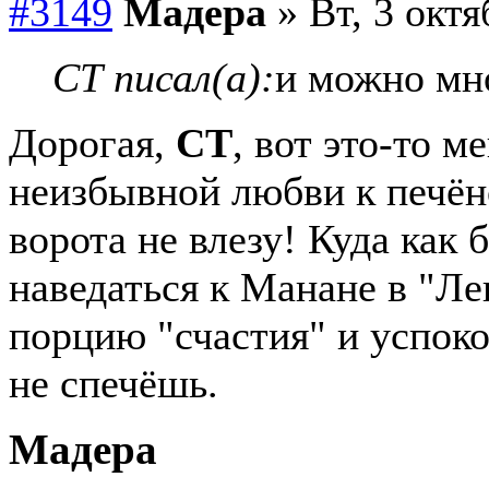
#3149
Мадера
» Вт, 3 октя
СТ писал(а):
и можно мно
Дорогая,
СТ
, вот это-то м
неизбывной любви к печёно
ворота не влезу! Куда как 
наведаться к Манане в "Ле
порцию "счастия" и успок
не спечёшь.
Мадера