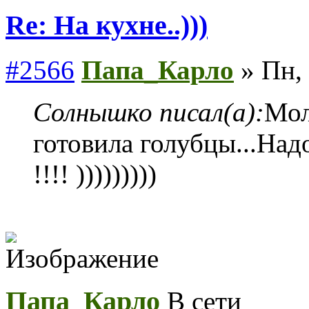
Re: На кухне..)))
#2566
Папа_Карло
» Пн, 
Солнышко писал(а):
Мол
готовила голубцы...Над
!!!! )))))))))
Папа_Карло
В сети