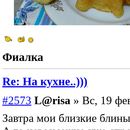
Фиалка
Re: На кухне..)))
#2573
L@risa
» Вс, 19 фе
Завтра мои близкие блины 