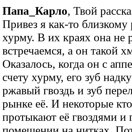
Папа_Карло
, Твой расск
Привез я как-то близком
хурму. В их краях она не
встречаемся, а он такой х
Оказалось, когда он с ап
счету хурму, его зуб надк
ржавый гвоздь и зуб пере
рынке её. И некоторые кт
протыкают её гвоздями и
помещении на нитках. По