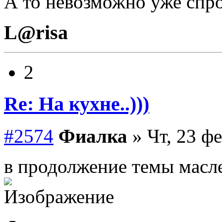
А то невозможно уже спрос
L@risa
2
Re: На кухне..)))
#2574
Фиалка
» Чт, 23 фе
в продолжение темы мас