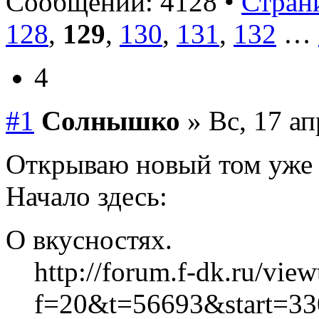
Сообщений: 4128 •
Страни
128
,
129
,
130
,
131
,
132
…
4
#1
Солнышко
» Вс, 17 ап
Открываю новый том уже
Начало здесь:
О вкусностях.
http://forum.f-dk.ru/vie
f=20&t=56693&start=33