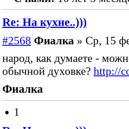
Re: На кухне..)))
#2568
Фиалка
» Ср, 15 ф
народ, как думаете - можн
обычной духовке?
http://
Фиалка
1