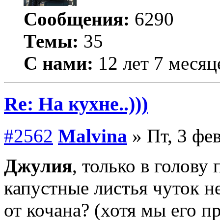
Сообщения:
6290
Темы:
35
С нами:
12 лет 7 месяц
Re: На кухне..)))
#2562
Malvina
» Пт, 3 фе
Джулия
, только в голову
капустные листья чуток не
от кочана? (хотя мы его п