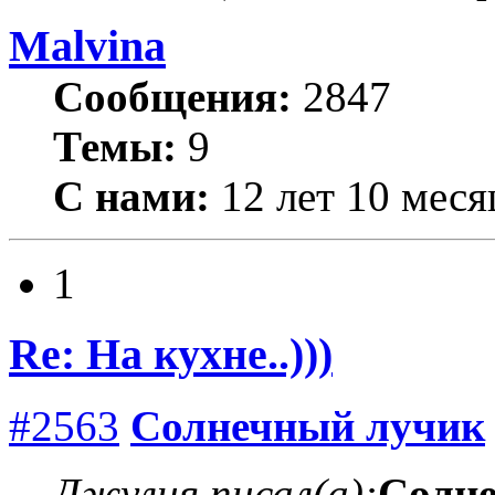
Malvina
Сообщения:
2847
Темы:
9
С нами:
12 лет 10 меся
1
Re: На кухне..)))
#2563
Солнечный лучик
Джулия писал(а):
Солн