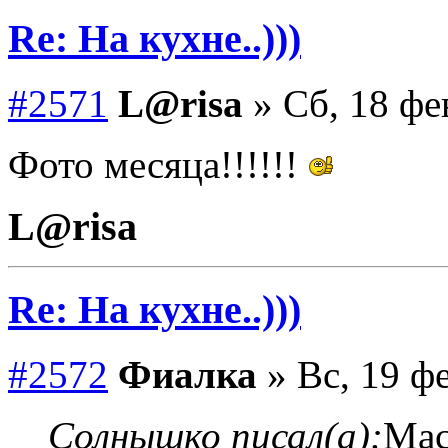
Re: На кухне..)))
#2571
L@risa
» Сб, 18 фе
Фото месяца!!!!!!
L@risa
Re: На кухне..)))
#2572
Фиалка
» Вс, 19 фе
Солнышко писал(а):
Мас