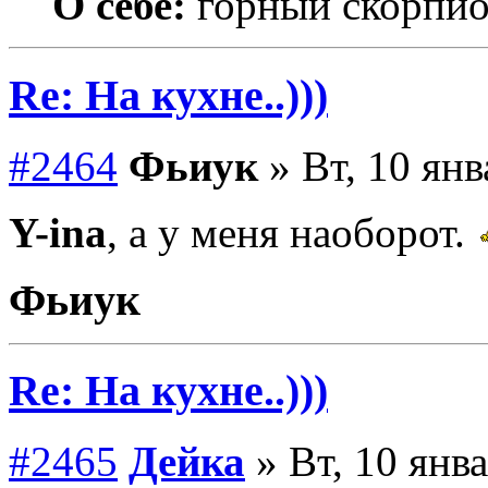
О себе:
горный скорпи
Re: На кухне..)))
#2464
Фьиук
» Вт, 10 янв
Y-ina
, а у меня наоборот.
Фьиук
Re: На кухне..)))
#2465
Дейка
» Вт, 10 янва