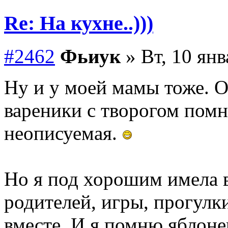
Re: На кухне..)))
#2462
Фьиук
» Вт, 10 янв
Ну и у моей мамы тоже. О
вареники с творогом помни
неописуемая.
Но я под хорошим имела в
родителей, игры, прогулк
вместе. И я помню яблонев