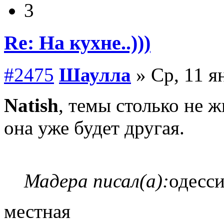
3
Re: На кухне..)))
#2475
Шаулла
» Ср, 11 я
Natish
, темы столько не 
она уже будет другая.
Мадера писал(а):
одесси
местная