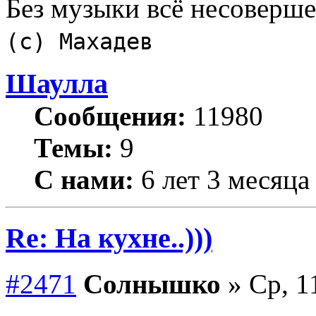
Без музыки всё несоверш
(с) Махадев
Шаулла
Сообщения:
11980
Темы:
9
С нами:
6 лет 3 месяца
Re: На кухне..)))
#2471
Солнышко
» Ср, 1