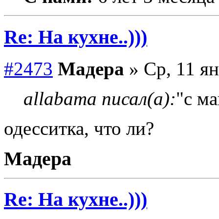
Re: На кухне..)))
#2473
Мадера
» Ср, 11 ян
allabama писал(а):
"с ма
одесситка, что ли?
Мадера
Re: На кухне..)))