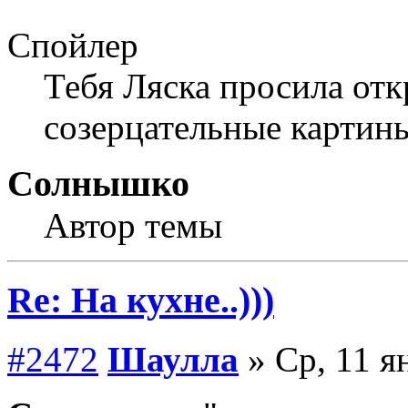
Спойлер
Тебя Ляска просила от
созерцательные картин
Солнышко
Автор темы
Re: На кухне..)))
#2472
Шаулла
» Ср, 11 я