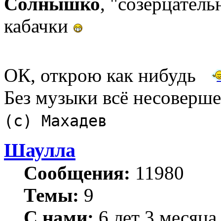
Солнышко
, "созерцател
кабачки
ОК, открою как нибудь
Без музыки всё несоверш
(с) Махадев
Шаулла
Сообщения:
11980
Темы:
9
С нами:
6 лет 3 месяца