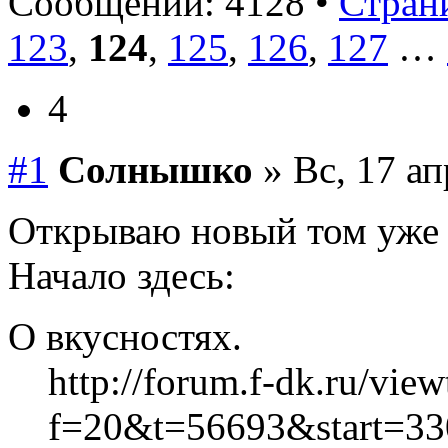
Сообщений: 4128 •
Страни
123
,
124
,
125
,
126
,
127
…
4
#1
Солнышко
» Вс, 17 ап
Открываю новый том уже
Начало здесь:
О вкусностях.
http://forum.f-dk.ru/vie
f=20&t=56693&start=33