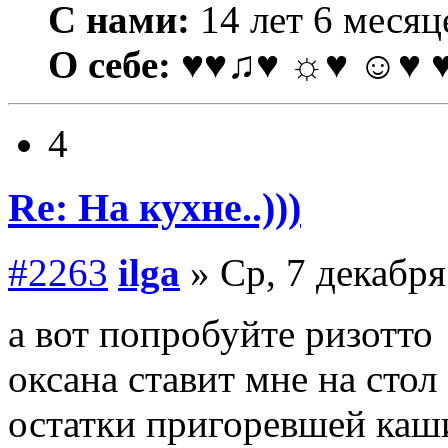
С нами:
14 лет 6 месяц
О себе:
♥♥♫♥ ☼♥ ☺♥ 
4
Re: На кухне..)))
#2263
ilga
» Ср, 7 декабря
а вот попробуйте ризотто
оксана ставит мне на стол
остатки пригоревшей каш