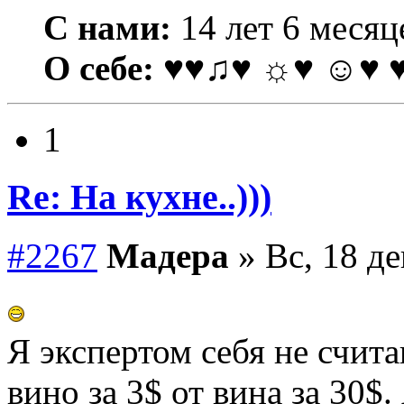
С нами:
14 лет 6 месяц
О себе:
♥♥♫♥ ☼♥ ☺♥ 
1
Re: На кухне..)))
#2267
Мадера
» Вс, 18 де
Я экспертом себя не счит
вино за 3$ от вина за 30$.