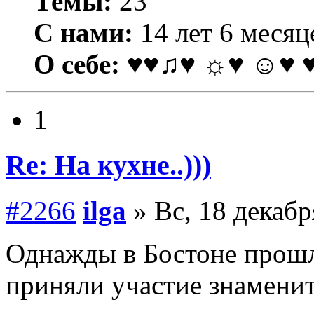
Темы:
23
С нами:
14 лет 6 месяц
О себе:
♥♥♫♥ ☼♥ ☺♥ 
1
Re: На кухне..)))
#2266
ilga
» Вс, 18 декабр
Однажды в Бостоне прошла
приняли участие знаменит