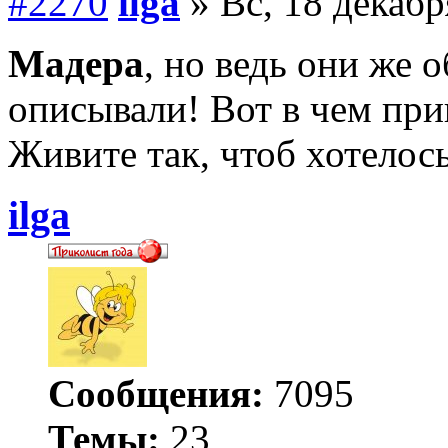
#2270
ilga
» Вс, 18 декабр
Мадера
, но ведь они же 
описывали! Вот в чем пр
Живите так, чтоб хотелось
ilga
Сообщения:
7095
Темы:
23