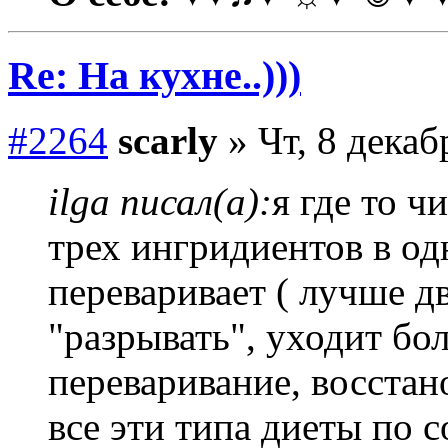
Re: На кухне..)))
#2264
scarly
» Чт, 8 декаб
ilga писал(а):
я где то ч
трех ингридиентов в о
переваривает ( лучше дв
"разрывать", уходит бо
переваривание, восстан
все эти типа диеты по 