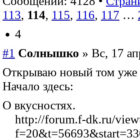
Сообщений: 4128 •
Страни
113
,
114
,
115
,
116
,
117
…
4
#1
Солнышко
» Вс, 17 ап
Открываю новый том уже
Начало здесь:
О вкусностях.
http://forum.f-dk.ru/vie
f=20&t=56693&start=33