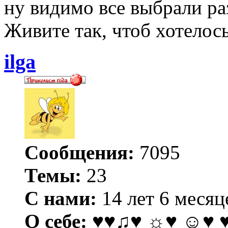
ну видимо все выбрали р
Живите так, чтоб хотелось
ilga
Сообщения:
7095
Темы:
23
С нами:
14 лет 6 месяц
О себе:
♥♥♫♥ ☼♥ ☺♥ 