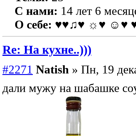
С нами:
14 лет 6 месяц
О себе:
♥♥♫♥ ☼♥ ☺♥ 
Re: На кухне..)))
#2271
Natish
» Пн, 19 дек
дали мужу на шабашке со