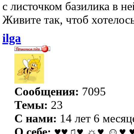
с листочком базилика в не
Живите так, чтоб хотелось
ilga
Сообщения:
7095
Темы:
23
С нами:
14 лет 6 месяц
О себе:
♥♥♫♥ ☼♥ ☺♥ 