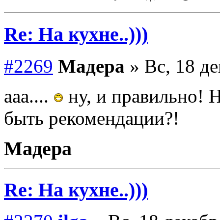
Re: На кухне..)))
#2269
Мадера
» Вс, 18 де
ааа....
ну, и правильно! Н
быть рекомендации?!
Мадера
Re: На кухне..)))