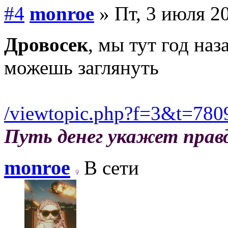
#4
monroe
» Пт, 3 июля 20
Дровосек
, мы тут год на
можешь заглянуть
/viewtopic.php?f=3&t=780
Путь денег укажет прав
monroe
В сети