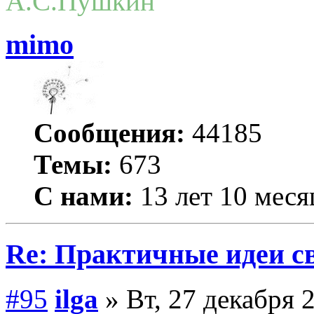
А.С.Пушкин
mimo
Сообщения:
44185
Темы:
673
С нами:
13 лет 10 меся
Re: Практичные идеи с
#95
ilga
» Вт, 27 декабря 