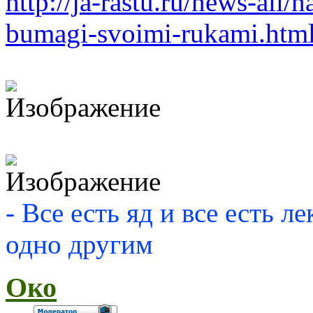
http://ja-rastu.ru/news-all/
bumagi-svoimi-rukami.htm
- Все есть яд и все есть л
одно другим
Око