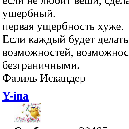
если не любит вещи, сдел
ущербный.
первая ущербность хуже.
Если каждый будет делать
возможностей, возможнос
безграничными.
Фазиль Искандер
Y-ina