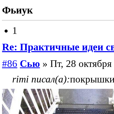
Фьиук
1
Re: Практичные идеи с
#86
Сью
» Пт, 28 октября
rimi писал(а):
покрышк