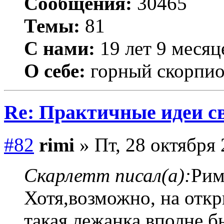
Сообщения:
30465
Темы:
81
С нами:
19 лет 9 месяц
О себе:
горный скорпи
Re: Практичные идеи с
#82
rimi
» Пт, 28 октября 
Скарлетт писал(а):
Рим
Хотя,возможно, на откр
такая лежанка вполне б