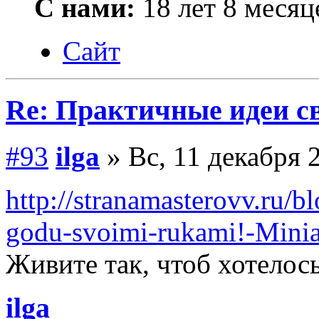
С нами:
18 лет 8 месяц
Сайт
Re: Практичные идеи с
#93
ilga
» Вс, 11 декабря 
http://stranamasterovv.ru/b
godu-svoimi-rukami!-Minia
Живите так, чтоб хотелось
ilga