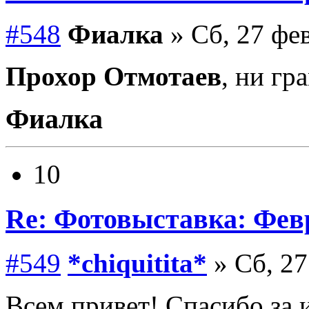
#548
Фиалка
» Сб, 27 фев
Прохор Отмотаев
, ни г
Фиалка
10
Re: Фотовыставка: Фев
#549
*chiquitita*
» Сб, 27
Всем привет! Спасибо за