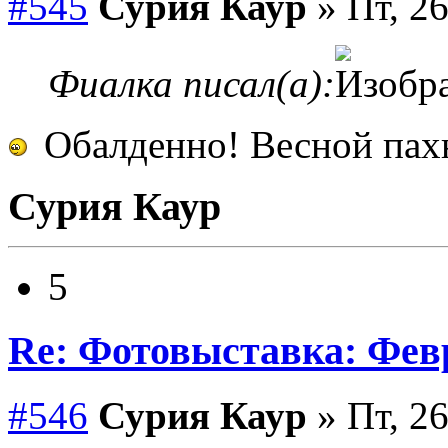
#545
Сурия Каур
» Пт, 26
Фиалка писал(а):
Обалденно! Весной пахн
Сурия Каур
5
Re: Фотовыставка: Фев
#546
Сурия Каур
» Пт, 26