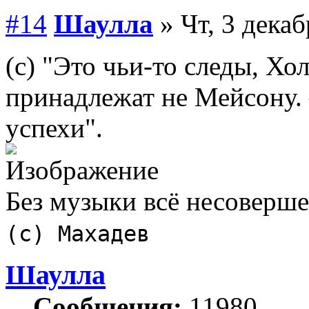
#14
Шаулла
» Чт, 3 декаб
(с) "Это чьи-то следы, Хо
принадлежат не Мейсону. 
успехи".
Без музыки всё несоверш
(с) Махадев
Шаулла
Сообщения:
11980