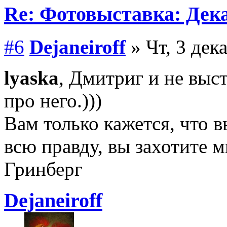
Re: Фотовыставка: Дек
#6
Dejаneiroff
» Чт, 3 дек
lyaska
, Дмитриг и не выс
про него.)))
Вам только кажется, что в
всю правду, вы захотите 
Гринберг
Dejаneiroff