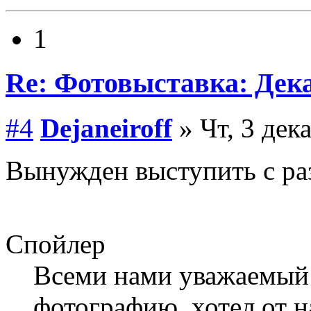
1
Re: Фотовыставка: Дек
#4
Dejаneiroff
» Чт, 3 дек
Вынужден выступить с ра
Спойлер
Всеми нами уважаемый
фотографию, хотел от н