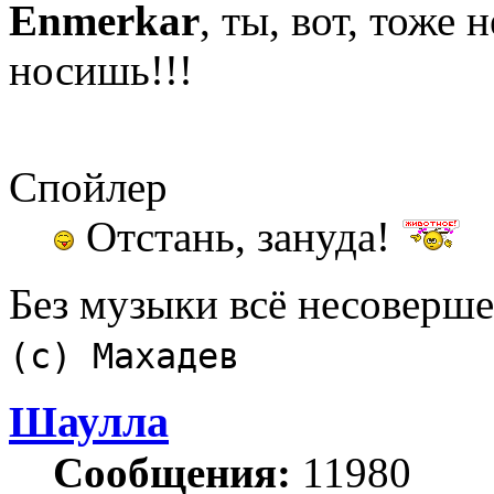
Enmerkar
, ты, вот, тоже
носишь!!!
Спойлер
Отстань, зануда!
Без музыки всё несоверш
(с) Махадев
Шаулла
Сообщения:
11980