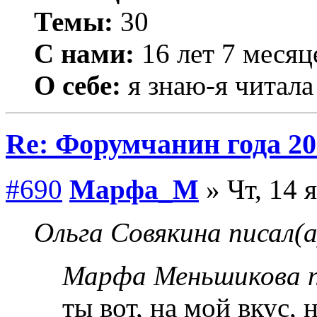
Темы:
30
С нами:
16 лет 7 месяц
О себе:
я знаю-я читала
Re: Форумчанин года
#690
Марфа_М
» Чт, 14 
Ольга Совякина писал(а
Марфа Меньшикова п
ты вот, на мой вкус,