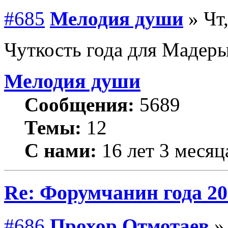
#685
Мелодия души
» Чт,
Чуткость года для Мадеры
Мелодия души
Сообщения:
5689
Темы:
12
С нами:
16 лет 3 месяц
Re: Форумчанин года
#686
Прохор Отмотаев
» 