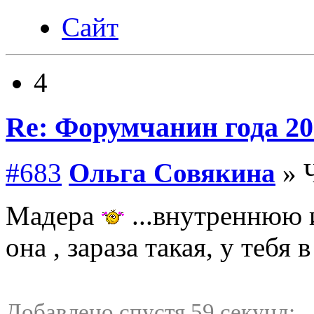
Сайт
4
Re: Форумчанин года
#683
Ольга Совякина
» Ч
Мадера
...внутреннюю 
она , зараза такая, у тебя
Добавлено спустя 59 секунд: