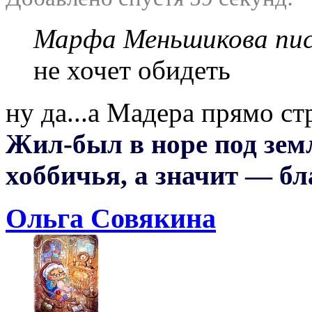
Марфа Меньшикова пис
не хочет обидеть
ну да...а Мадера прямо с
Жил-был в норе под земл
хоббичья, а значит — бл
Ольга Совякина