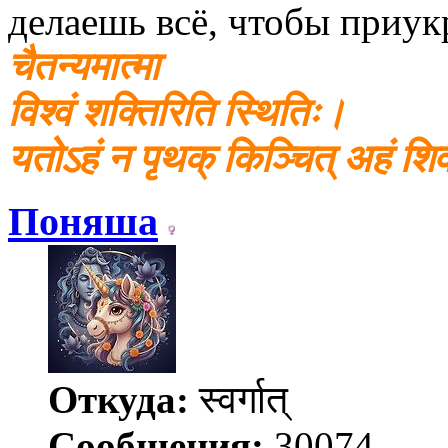
делаешь всё, чтобы приу
चैतन्यमात्मा
विश्वं शक्तिरिति स्थितिः।
यतोऽहं न पृथक् किञ्चित् अहं श
Поняша
Откуда:
स्वर्गात्
Сообщения:
30074