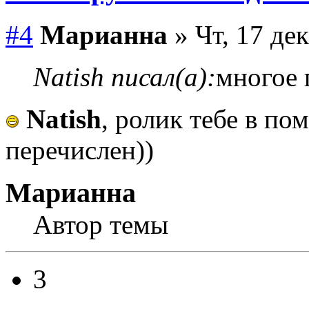
#4
Марианна
» Чт, 17 де
Natish писал(а):
многое 
Natish
, ролик тебе в по
перечислен))
Марианна
Автор темы
3