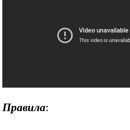
Правила
: