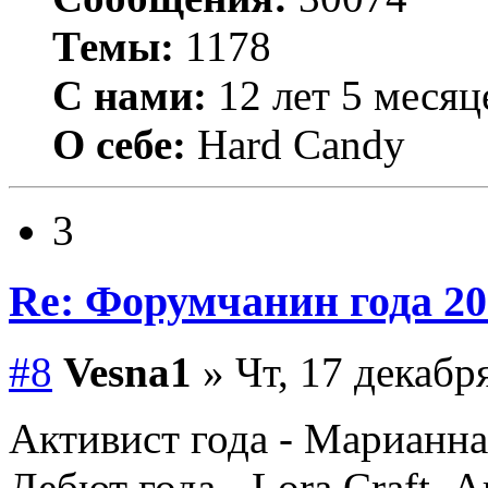
Темы:
1178
С нами:
12 лет 5 месяц
О себе:
Hard Candy
3
Re: Форумчанин года
#8
Vesna1
» Чт, 17 декабр
Активист года - Марианна
Дебют года - Lora Craft, 