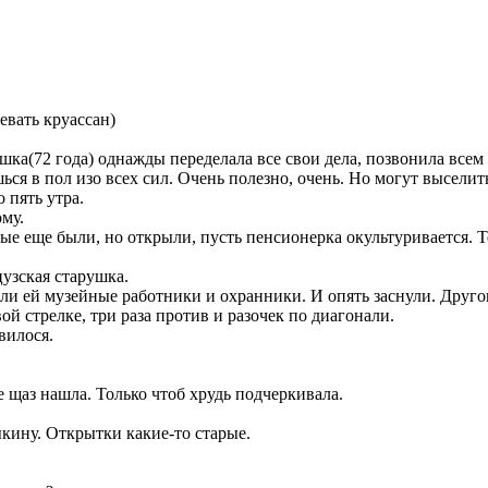
евать круассан)
шка(72 года) однажды переделала все свои дела, позвонила вс
ься в пол изо всех сил. Очень полезно, очень. Но могут выселит
 пять утра.
ому.
е еще были, но открыли, пусть пенсионерка окультуривается. Тем
цузская старушка.
етили ей музейные работники и охранники. И опять заснули. Друг
ой стрелке, три раза против и разочек по диагонали.
вилося.
ее щаз нашла. Только чтоб хрудь подчеркивала.
ыкину. Открытки какие-то старые.