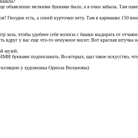
 нашла?
 еще объявление мелкими буквами было, а я очки забыла. Там нав
моя? Гвоздик есть, а синей курточки нету. Там в кармашке 150 ви
р зала, чтобы удобнее себе волосы с башки выдирать от отчаяни
рить вдруг у вас еще что-то ненужное висит. Вот красная штучка
ой музей.
И буквами подписывать. Во-вторых, щаз такое искусство, что 
нсталляцию у художника Ориола Вилановы)