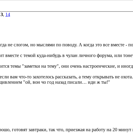
13
,
14
гда не слогом, но мыслями по поводу. А когда это все вместе - 
т вместе с темой куда-нибудь в чулан личного форума, или тоне
вится темы "заметки на тему", они очень настроенческие, и иног
если вам что-то захотелось рассказать, а тему открывать не охо
удивлением "ой, вон чо год назад писали… иди ж ты!"
.
ошо, готовят завтраки, так что, приезжая на работу на 20 мину