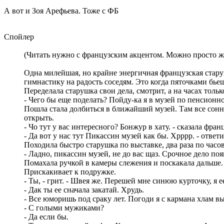
А вот и Зоя Арефьева. Тоже с ФБ
Спойлер
(Читать нужно с французским акцентом. Можно просто ж
Одна милейшая, но крайне энергичная французская стару
гимнастику на радость соседям. Это когда пяточками бьеш
Переделала старушка свои дела, смотрит, а на часах только
- Чего бы еще поделать? Пойду-ка я в музей по пенсионн
Пошла стала долбиться в ближайший музей. Там все сонны
открыть.
- Чо тут у вас интересного? Бонжур в хату. - сказала фран
- Да вот у нас тут Пикассин музей как бы. Хрррр. - отв
Походила быстро старушка по выставке, два раза по часов
- Ладно, пикассин музей, не до вас щаз. Срочное дело поя
Помахала ручкой в камеры слежения и поскакала дальше.
Прискакивает к подружке.
- Ты, - грит. - Швея же. Перешей мне синюю курточку, я 
- Дак ты ее сначала закатай. Хрудь.
- Все юморишь под сраку лет. Погоди я с кармана хлам в
- С голыми мужиками?
- Да если бы.