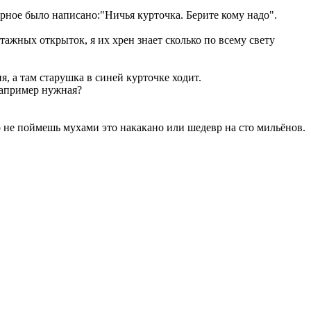
ерное было написано:"Ничья курточка. Берите кому надо".
нтажных открыток, я их хрен знает сколько по всему свету
я, а там старушка в синей курточке ходит.
 например нужная?
не поймешь мухами это накакано или шедевр на сто мильёнов.