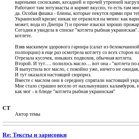
вареными сосисками, кесадией и прочей утренней нагруз
Работают там энтузиасты и кормят вкусно, то есть там мн
да. Особая фишка - блины, которые пекутся прями при те
Украинский кризис никак не отразился на меню: как вари
может, вода из Днепра ?) и прочие изыски хорошо прож
Сегодня я увидела в списке "котлета рыбная украинская"
котлете.
Взяв маскимум здорового гарнира (салат из белокочанной
полпорции) я еще раз осмотрела котлету со всех сторон 
Отрезала кусочек, никаких подвохов, обычная котлета.
Второй. И тут…. полилось масло… вот она - "котлета по-к
Я выпустила все масло, с покойно уже, ничего не ожидая, 
И тут оказался настоящий сюрприз.
Вместе с маслом они в середину спрятали настоящий укр
Мне стало страшно весело от нахлынувших каламбуров, и 
как мог - в блюде "котлета рыбная украинская"
СТ
Автор темы
Re: Тексты и зарисовки