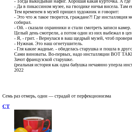
- Тогда выкидывай нафиг. Хорошая какая курточка. А где
- Да в пикассином музее, на гвоздике ничья висела. Там
Тем временем в музей пришел художник и говорит:
- Это что ж такое творится, граждане?! Где инсталляция 
собирал.
- Ой. - сказали охранники и стали смотреть записи камер.
Целый день смотрели, а потом один из них выбежал в цент
- Я, - грит. - Вернулася в ваш щедрый музей, чтоб прове
- Нужная. Это наш огнетушитель.
- Гля какие жадные. - обиделась старушка и пошла в друг
Сами виноваты. Во-первых, надо инсталляции ВОТ ТАКИМ
Зачот французской старушке.
(реальная история как одна бабушка нечаянно уперла и
2022
Семь раз отмерь, один — страдай от перфекционизма
СТ