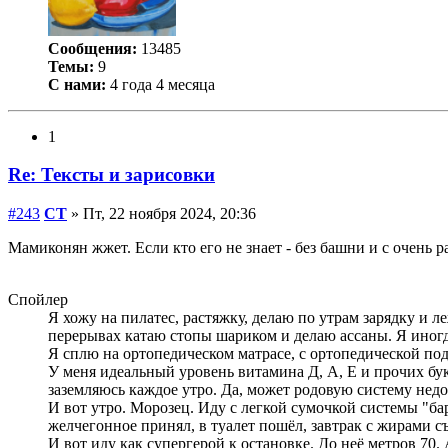
Сообщения:
13485
Темы:
9
С нами:
4 года 4 месяца
1
Re: Тексты и зарисовки
#243
СТ
» Пт, 22 ноября 2024, 20:36
Мамиконян жжет. Если кто его не знает - без башни и с очень 
Спойлер
Я хожу на пилатес, растяжку, делаю по утрам зарядку и ле
перерывах катаю стопы шариком и делаю ассаны. Я иногда
Я сплю на ортопедическом матрасе, с ортопедической по
У меня идеальный уровень витамина Д, А, Е и прочих бу
заземляюсь каждое утро. Да, может родовую систему недо
И вот утро. Морозец. Иду с легкой сумочкой системы "ба
желчегонное принял, в туалет пошёл, завтрак с жирами съ
И вот иду как супергерой к остановке. До неё метров 70.