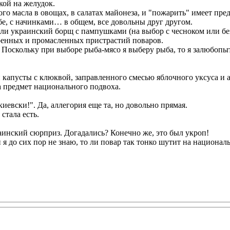
кой на желудок.
ого масла в овощах, в салатах майонеза, и "пожарить" имеет пре
бе, с начинками… в общем, все довольны друг другом.
ли украинский борщ с пампушками (на выбор с чесноком или без)
аренных и промасленных пристрастий поваров.
. Поскольку при выборе рыба-мясо я выберу рыба, то я залюбопы
 капусты с клюквой, заправленного смесью яблочного уксуса и а
на предмет национального подвоха.
иевски!". Да, аллегория еще та, но довольно прямая.
стала есть.
аинский сюрприз. Догадались? Конечно же, это был укроп!
я до сих пор не знаю, то ли повар так тонко шутит на националь