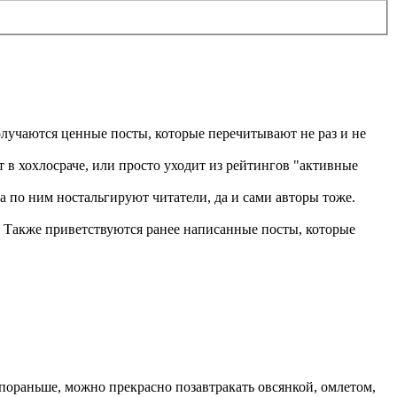
получаются ценные посты, которые перечитывают не раз и не
т в хохлосраче, или просто уходит из рейтингов "активные
да по ним ностальгируют читатели, да и сами авторы тоже.
та. Также приветствуются ранее написанные посты, которые
т пораньше, можно прекрасно позавтракать овсянкой, омлетом,