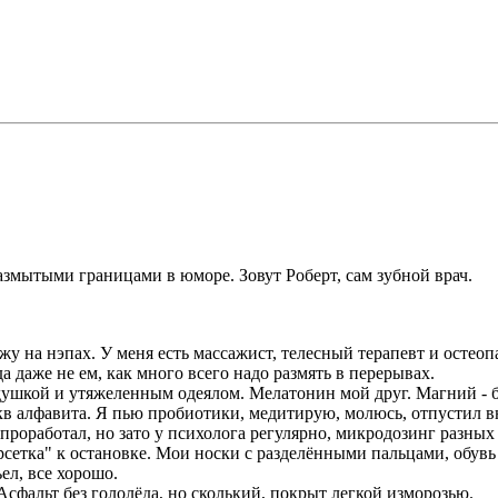
размытыми границами в юморе. Зовут Роберт, сам зубной врач.
жу на нэпах. У меня есть массажист, телесный терапевт и остеопа
 даже не ем, как много всего надо размять в перерывах.
душкой и утяжеленным одеялом. Мелатонин мой друг. Магний - б
кв алфавита. Я пью пробиотики, медитирую, молюсь, отпустил 
проработал, но зато у психолога регулярно, микродозинг разных 
рсетка" к остановке. Мои носки с разделёнными пальцами, обувь
ел, все хорошо.
 Асфальт без гололёда, но сколький, покрыт легкой изморозью.