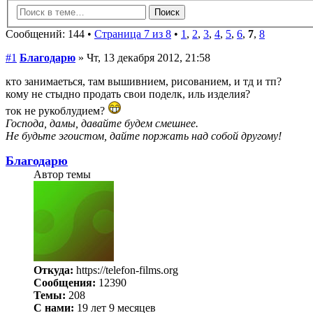
Сообщений: 144 •
Страница 7 из 8
•
1
,
2
,
3
,
4
,
5
,
6
,
7
,
8
#1
Благодарю
» Чт, 13 декабря 2012, 21:58
кто занимаеться, там вышивнием, рисованием, и тд и тп?
кому не стыдно продать свои поделк, иль изделия?
ток не рукоблудием?
Господа, дамы, давайте будем смешнее.
Не будьте эгоистом, дайте поржать над собой другому!
Благодарю
Автор темы
Откуда:
https://telefon-films.org
Сообщения:
12390
Темы:
208
С нами:
19 лет 9 месяцев