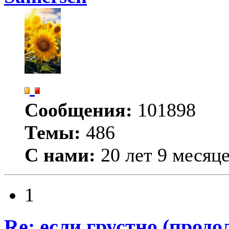
Сообщения:
101898
Темы:
486
С нами:
20 лет 9 месяц
1
Re: если грустно (продо