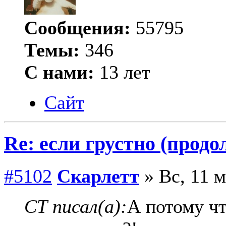
Сообщения:
55795
Темы:
346
С нами:
13 лет
Сайт
Re: если грустно (продо
#5102
Скарлетт
» Вс, 11 м
СТ писал(а):
А потому чт