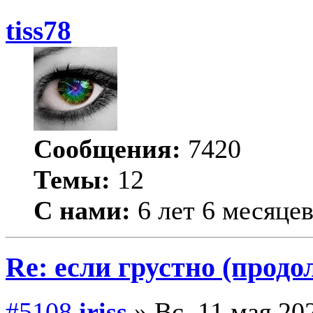
tiss78
Сообщения:
7420
Темы:
12
С нами:
6 лет 6 месяце
Re: если грустно (продо
#5108
iriss
» Вс, 11 мая 202