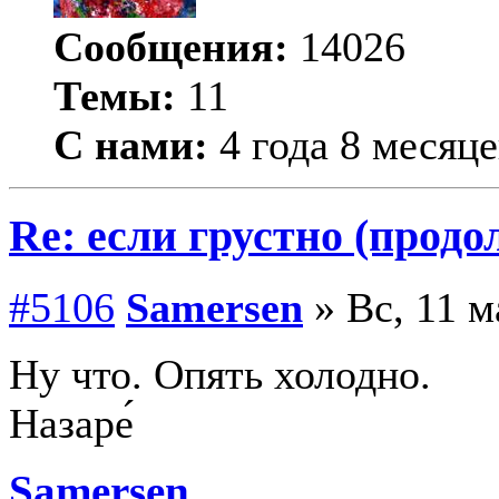
Сообщения:
14026
Темы:
11
С нами:
4 года 8 месяце
Re: если грустно (продо
#5106
Samersen
» Вс, 11 м
Ну что. Опять холодно.
Назаре́
Samersen