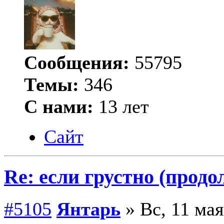
Сообщения:
55795
Темы:
346
С нами:
13 лет
Сайт
Re: если грустно (продо
#5105
Янтарь
» Вс, 11 мая