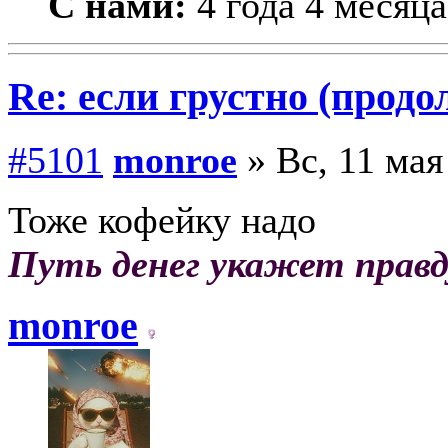
С нами:
4 года 4 месяца
Re: если грустно (продо
#5101
monroe
» Вс, 11 мая
Тоже кофейку надо
Путь денег укажет правд
monroe