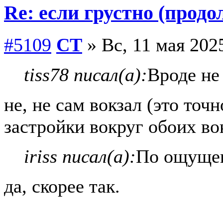
Re: если грустно (продо
#5109
СТ
» Вс, 11 мая 2025
tiss78 писал(а):
Вроде не
не, не сам вокзал (это точ
застройки вокруг обоих во
iriss писал(а):
По ощущен
да, скорее так.