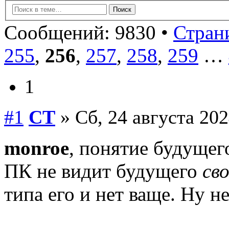
Сообщений: 9830 •
Страни
255
,
256
,
257
,
258
,
259
…
1
#1
СТ
» Сб, 24 августа 202
monroe
, понятие будущег
ПК не видит будущего
св
типа его и нет ваще. Ну не