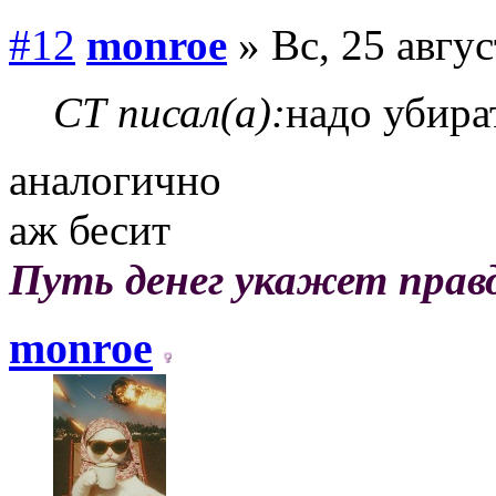
#12
monroe
» Вс, 25 авгус
СТ писал(а):
надо убир
аналогично
аж бесит
Путь денег укажет прав
monroe