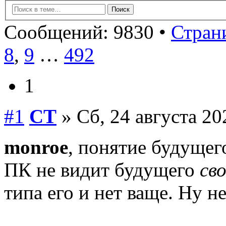
Сообщений: 9830 •
Страни
8
,
9
…
492
1
#1
СТ
» Сб, 24 августа 20
monroe
, понятие будущег
ПК не видит будущего
св
типа его и нет ваще. Ну не